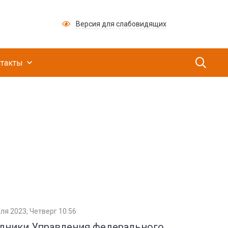
Версия для слабовидящих
ий медицинский научно-производственный це
такты
ля 2023, Четверг 10:56
дники Управления федерального