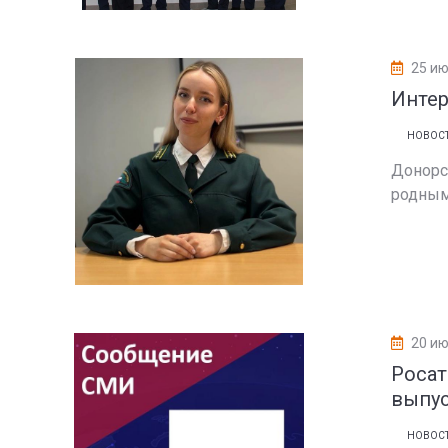
25 ию
Инте
НОВОС
Донорс
родным
20 ию
Росат
выпус
НОВОС