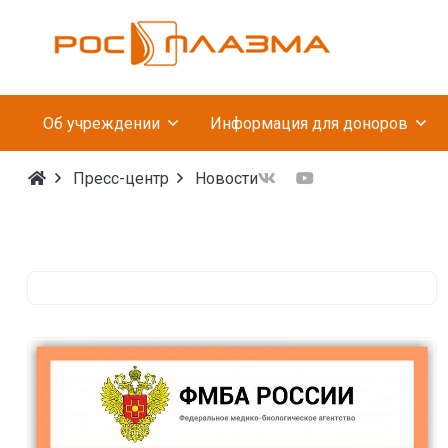
Федеральное госуда
Об учреждении
Информация для доноров
Пресс-центр
Новости
Новости