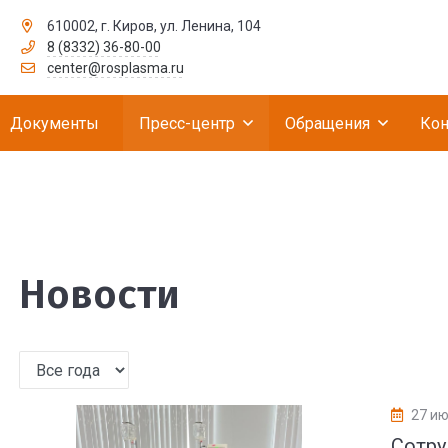
610002, г. Киров, ул. Ленина, 104
8 (8332) 36-80-00
рственное бюджетное учреждение «Российск
center@rosplasma.ru
Документы
Пресс-центр
Обращения
Кон
Новости
27 ию
Сотру