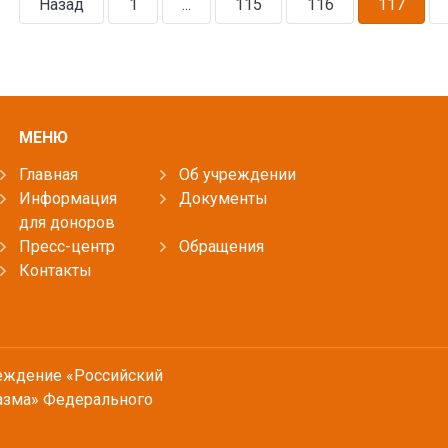
Назад
1
...
115
116
117
МЕНЮ
Главная
Об учреждении
Информация
Документы
для доноров
Пресс-центр
Обращения
Контакты
еждение «Российский
азма» Федерального