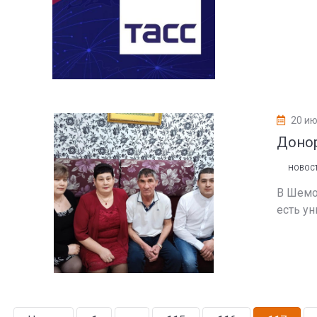
20 ию
Донор
НОВОС
В Шемо
есть у