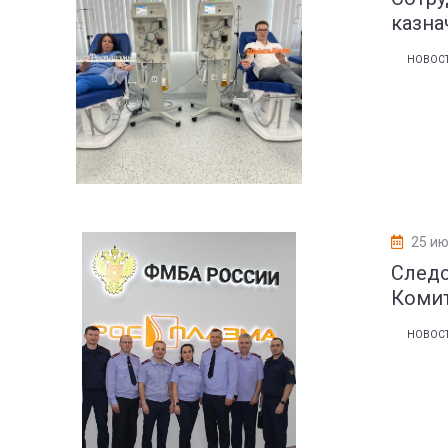
казна
НОВОС
25 ию
Следс
Комит
НОВОС