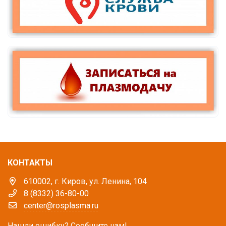
КОНТАКТЫ
610002, г. Киров, ул. Ленина, 104
8 (8332) 36-80-00
center@rosplasma.ru
Нашли ошибку? Сообщите нам!