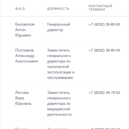
КОНТАКТНЫЙ
Ф.И.О.
ДОЛЖНОСТЬ
ТЕЛЕФОН
Ф.И.О.
Контактный
Беловолов
Генеральный
+7 (8332) 36-80-00
телефон
Антон
директор
Должность
Юрьевич
Электронная
почта
Плотников
Заместитель
+7 (8332) 36-80-00
Александр
генерального
Анатольевич
директора по
технической
По умолчанию
эксплуатации и
обслуживанию
Лютова
Заместитель
+7 (8332) 36-79-52
Вера
генерального
Юрьевна
директора по
медицинской
деятельности