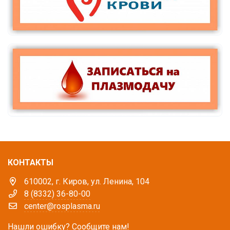
КОНТАКТЫ
610002, г. Киров, ул. Ленина, 104
8 (8332) 36-80-00
center@rosplasma.ru
Нашли ошибку? Сообщите нам!