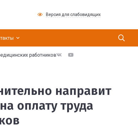
Версия для слабовидящих
ий медицинский научно-производственный це
такты
медицинских работников
 10 млрд рублей на оп
нительно направит
на оплату труда
ков